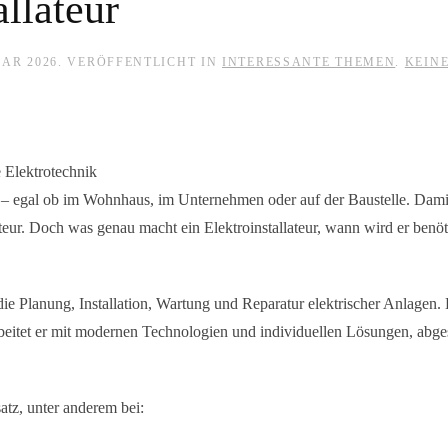
llateur
UAR 2026
. VERÖFFENTLICHT IN
INTERESSANTE THEMEN
.
KEIN
 Elektrotechnik
n – egal ob im Wohnhaus, im Unternehmen oder auf der Baustelle. Damit 
lateur. Doch was genau macht ein Elektroinstallateur, wann wird er benö
r die Planung, Installation, Wartung und Reparatur elektrischer Anlagen
arbeitet er mit modernen Technologien und individuellen Lösungen, ab
atz, unter anderem bei: