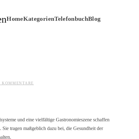
Home
Kategorien
Telefonbuch
Blog
ZU
E KOMMENTARE
SCHÄDLINGSBEKÄMPFER
IN
BERLIN
lsysteme und eine vielfältige Gastronomieszene schaffen
 Sie tragen maßgeblich dazu bei, die Gesundheit der
alten.