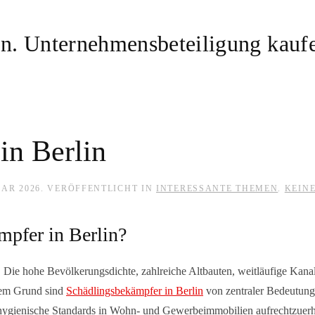
in Berlin
UAR 2026
. VERÖFFENTLICHT IN
INTERESSANTE THEMEN
.
KEIN
mpfer in Berlin?
s. Die hohe Bevölkerungsdichte, zahlreiche Altbauten, weitläufige Kana
sem Grund sind
Schädlingsbekämpfer in Berlin
von zentraler Bedeutung.
ygienische Standards in Wohn- und Gewerbeimmobilien aufrechtzuerh